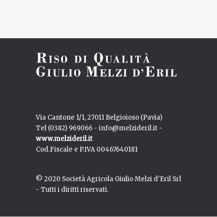
-->
RISO INTEGRALE,PULA E FARINACCIO:
-->
alla ricerca della qualità
RISOTTO ALLE ZUCCHINE E MENTA
-->
RISO E PREZZEMOLO IN BRODO
-->
Via Cantone 1/1, 27011 Belgioioso (Pavia)
RISOTTO AI GAMBERI E LIME
-->
Tel (0382) 969066 - info@melzideril.it -
www.melzideril.it
Cod.Fiscale e P.IVA 00467640181
RISOTTO ALLO STRACCHINO CON
-->
NOCI E PERE
© 2020 Società Agricola Giulio Melzi d'Eril Srl
SOUFFLE’ DI RISO AL RAGU’
-->
- Tutti i diritti riservati.
RISOTTO AL RADICCHIO E PRAGA