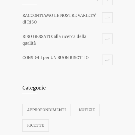
RACCONTIAMO LE NOSTRE VARIETA’
-->
di RISO
RISO GESSATO: alla ricerca della
-->
qualità
CONSIGLI per UN BUON RISOTTO
-->
RISOTTO ALLA FARAONA
-->
Categorie
RISO ROTTO O SPUNTATO: alla ricerca
-->
della qualità
APPROFONDIMENTI
NOTIZIE
RISOTTO AGLI AGRUMI
-->
RICETTE
RISO ALL’IMPERATRICE DI FRANCIA