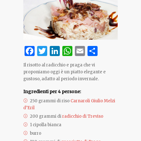
Facebook
Twitter
LinkedIn
WhatsApp
Email
Share
Il risotto al radicchio e praga che vi
proponiamo oggi è un piatto elegante e
gustoso, adatto al periodo invernale.
Ingredienti per 4 persone:
250 grammi di riso
Carnaroli Giulio Melzi
d’Eril
200 grammi di
radicchio di Treviso
1 cipolla bianca
burro