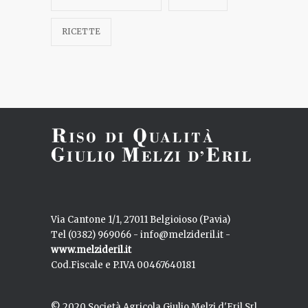
RISOTTO AGLI AGRUMI
-->
RICETTE
RISO ALL’IMPERATRICE DI FRANCIA
-->
RISO INTEGRALE,PULA E FARINACCIO:
-->
alla ricerca della qualità
RISOTTO ALLE ZUCCHINE E MENTA
-->
RISO E PREZZEMOLO IN BRODO
-->
Via Cantone 1/1, 27011 Belgioioso (Pavia)
RISOTTO AI GAMBERI E LIME
-->
Tel (0382) 969066 - info@melzideril.it -
www.melzideril.it
Cod.Fiscale e P.IVA 00467640181
RISOTTO ALLO STRACCHINO CON
-->
NOCI E PERE
© 2020 Società Agricola Giulio Melzi d'Eril Srl