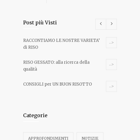
Post più Visti
RACCONTIAMO LE NOSTRE VARIETA’
-->
di RISO
RISO GESSATO: alla ricerca della
-->
qualità
CONSIGLI per UN BUON RISOTTO
-->
RISOTTO ALLA FARAONA
-->
Categorie
RISO ROTTO O SPUNTATO: alla ricerca
-->
della qualità
APPROFONDIMENTI
NOTIZIE