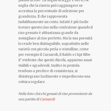
pianta di riso. La soglia di legge è del 4,5%:
soglia che la riseria può raggiungere se
accentua la percentuale di selezione per
grandezza. Il che rappresenta
indubbiamente un costo. Infatti è più facile
trovare questo riso nella confezione quando il
riso gessato è abbastanza grande da
somigliare al riso perfetto. Ma la sua porosità
lo rende ben distinguibile, soprattutto nelle
varietà con piccola perla o cristalline, come
per esempio il Carnaroli, il Baldo o i tipi Ribe.
E’ evidente che questi chicchi, appaiono assai
visibili e sgradevoli. Inoltre in pentola
tendono a perdere di consistenza, si
disintegrano facilmente e impediscono una
cottura regolare.
Nella foto chicchi gessati di riso proveniente da
una partita di
Carnaroli